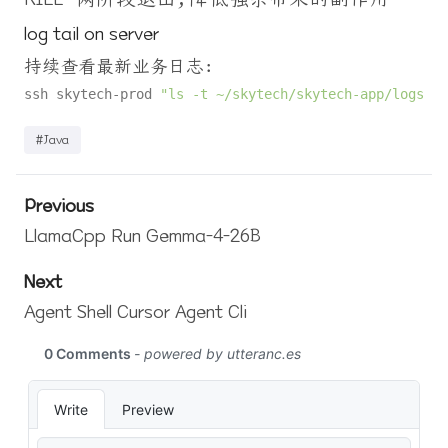
log tail on server
持续查看最新业务日志：
ssh skytech-prod 
"ls -t ~/skytech/skytech-app/logs/*.
#Java
Previous
LlamaCpp Run Gemma-4-26B
Next
Agent Shell Cursor Agent Cli