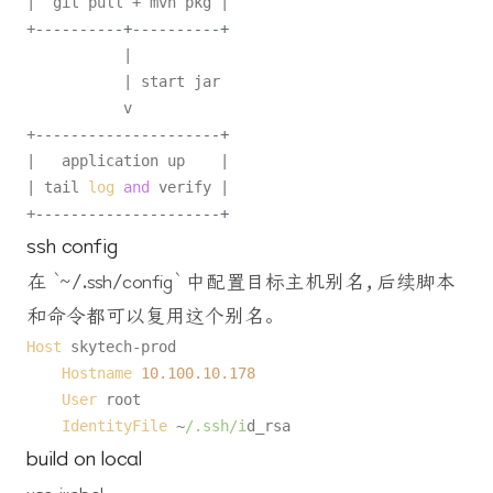
|  git pull + mvn pkg |

+
----------+----------+
           |

           | start jar

           v

+
---------------------+
|   application up    |

| tail 
log
and
 verify |

+
---------------------+
ssh config
在 `~/.ssh/config` 中配置目标主机别名，后续脚本
和命令都可以复用这个别名。
Host
 skytech-prod

Hostname
10.100
.10
.178
User
 root

IdentityFile
 ~
/.ssh/i
build on local