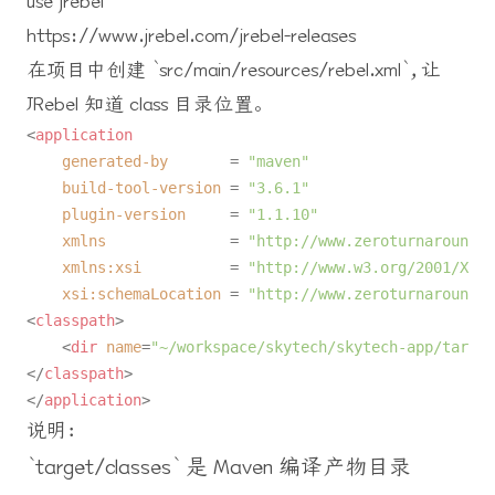
use jrebel
https://www.jrebel.com/jrebel-releases
在项目中创建 `src/main/resources/rebel.xml`，让
JRebel 知道 class 目录位置。
<
application
generated-by
       = 
"maven"
build-tool-version
 = 
"3.6.1"
plugin-version
     = 
"1.1.10"
xmlns
              = 
"http://www.zeroturnaround.c
xmlns:xsi
          = 
"http://www.w3.org/2001/XMLS
xsi:schemaLocation
 = 
"http://www.zeroturnaround.c
<
classpath
>
<
dir
name
=
"~/workspace/skytech/skytech-app/target
</
classpath
>
</
application
>
说明：
`target/classes` 是 Maven 编译产物目录