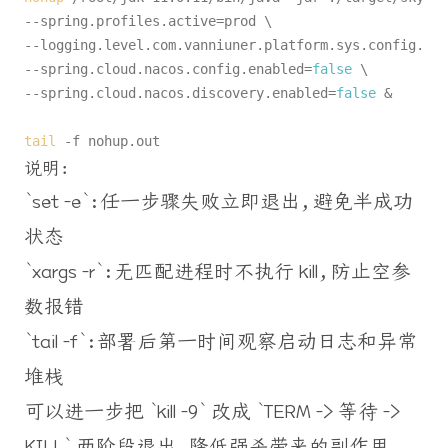
--spring.profiles.active=prod \

--logging.level.com.vanniuner.platform.sys.config.fil
--spring.cloud.nacos.config.enabled=
false
 \

--spring.cloud.nacos.discovery.enabled=
false
 &

tail
说明：
`set -e`：任一步骤失败立即退出，避免半成功
状态
`xargs -r`：无匹配进程时不执行 kill，防止空参
数报错
`tail -f`：部署后第一时间观察启动日志和异常
堆栈
可以进一步把 `kill -9` 改成 `TERM -> 等待 ->
KILL` 两阶段退出，降低强杀带来的副作用