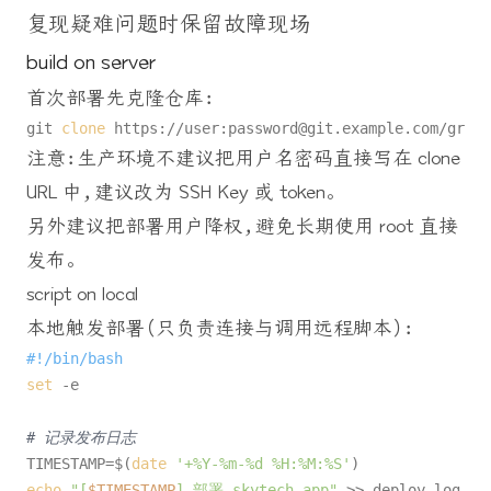
复现疑难问题时保留故障现场
build on server
首次部署先克隆仓库：
git 
clone
注意：生产环境不建议把用户名密码直接写在 clone
URL 中，建议改为 SSH Key 或 token。
另外建议把部署用户降权，避免长期使用 root 直接
发布。
script on local
本地触发部署（只负责连接与调用远程脚本）：
#!/bin/bash
set
 -e

# 记录发布日志
TIMESTAMP=$(
date
'+%Y-%m-%d %H:%M:%S'
echo
"[
$TIMESTAMP
] 部署 skytech-app"
 >> deploy.log
