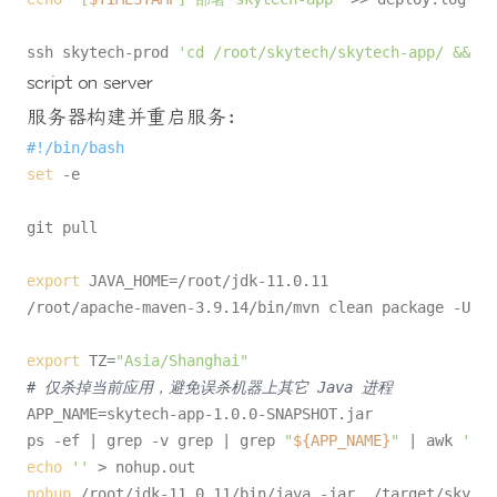
ssh skytech-prod 
'cd /root/skytech/skytech-app/ && sh
script on server
服务器构建并重启服务：
#!/bin/bash
set
 -e

git pull

export
 JAVA_HOME=/root/jdk-11.0.11

/root/apache-maven-3.9.14/bin/mvn clean package -U

export
 TZ=
"Asia/Shanghai"
# 仅杀掉当前应用，避免误杀机器上其它 Java 进程
APP_NAME=skytech-app-1.0.0-SNAPSHOT.jar

ps -ef | grep -v grep | grep 
"
${APP_NAME}
"
 | awk 
'{pr
echo
''
nohup
 /root/jdk-11.0.11/bin/java -jar ./target/skytec