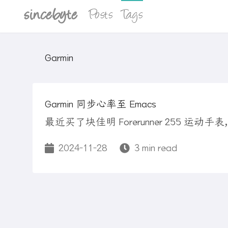
sincebyte
Posts
Tags
Garmin
Garmin 同步心率至 Emacs
最近买了块佳明 Forerunner 255
2024-11-28
3 min read