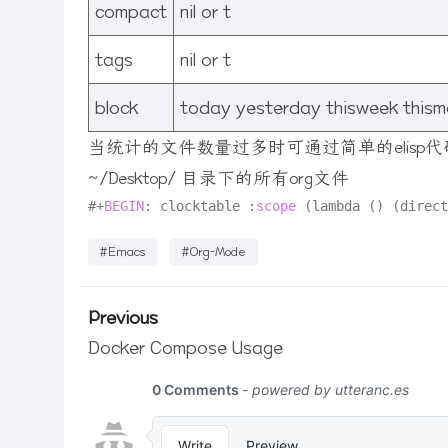
compact
nil or t
tags
nil or t
block
today yesterday thisweek thism
当统计的文件数量过多时可通过简单的elisp代
~/Desktop/ 目录下的所有org文件
#
+
BEGIN
: clocktable :
scope
 (lambda () (direct
#Emacs
#Org-Mode
Previous
Docker Compose Usage