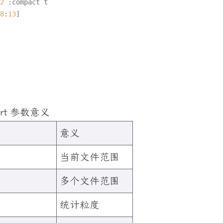
2
 :compact t

8
:
13
eport 参数意义
意义
当前文件范围
多个文件范围
统计粒度