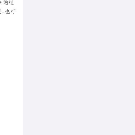
e 通过
，也可