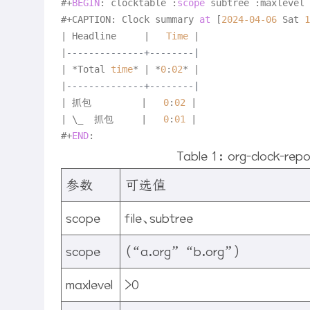
#
+
BEGIN
: clocktable :
scope
 subtree :maxlevel 
#
+
CAPTION: Clock summary 
at
 [
2024
-04
-06
 Sat 
1
|
 Headline     
|
Time
|
|
--------------+--------|
|
*
Total 
time
*
|
*
0
:
02
*
|
|
--------------+--------|
|
 抓包         
|
0
:
02
|
|
 \_  抓包     
|
0
:
01
|
#
+
END
Table 1:
org-clock-r
参数
可选值
scope
file、subtree
scope
(“a.org” “b.org”)
maxlevel
>0