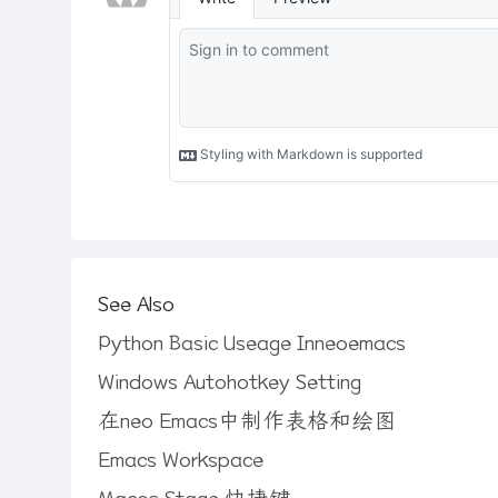
See Also
Python Basic Useage Inneoemacs
Windows Autohotkey Setting
在neo Emacs中制作表格和绘图
Emacs Workspace